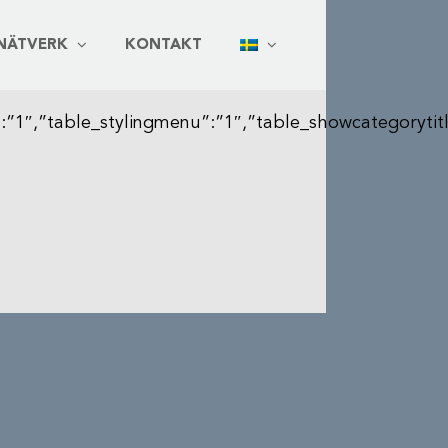
NÄTVERK
KONTAKT
ing”:”1″,”table_stylingmenu”:”1″,”table_showcategor