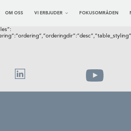
OM OSS
VI ERBJUDER
FOKUSOMRÅDEN
les”:
rdering”:”ordering”,”orderingdir”:”desc”,”table_styl