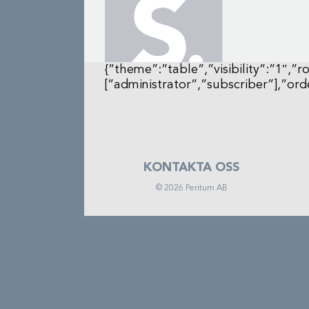
Fortsätt
till
innehållet
{”theme”:”table”,”visibility”:”1″,”ro
[”administrator”,”subscriber”],”o
KONTAKTA OSS
©
2026
Peritum AB