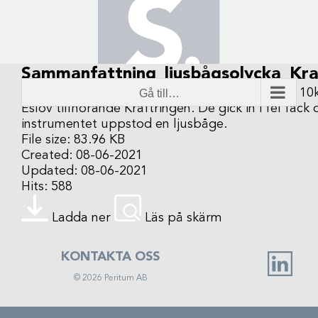
Fortsätt
till
innehållet
Sammanfattning_ljusbågsolycka_Kra
Två montörer i 25-årsåldern skulle mäta på en 10kV 
Gå till…
Eslöv tillhörande Kraftringen. De gick in i fel fack
instrumentet uppstod en ljusbåge.
File size: 83.96 KB
Created: 08-06-2021
Updated: 08-06-2021
Hits: 588
Ladda ner
Läs på skärm
KONTAKTA OSS
©
2026
Peritum AB