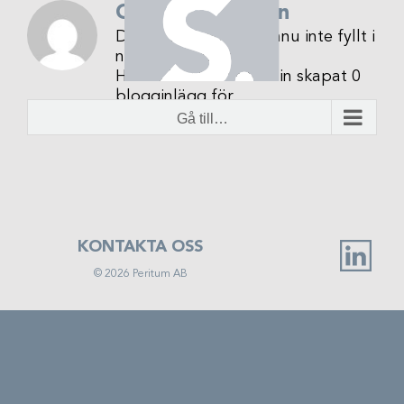
Fortsätt
Om
Niklas Wallin
till
Denna skribent har ännu inte fyllt i
innehållet
någon information.
Hittills har Niklas Wallin skapat 0
blogginlägg för.
Gå till…
KONTAKTA OSS
©
2026
Peritum AB